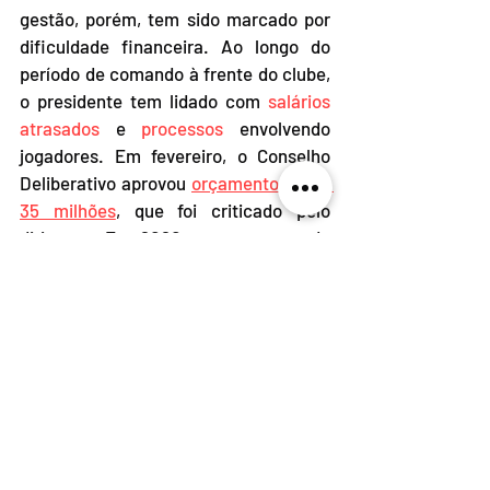
gestão, porém, tem sido marcado por 
dificuldade financeira. Ao longo do 
período de comando à frente do clube, 
o presidente tem lidado com
 salários 
atrasados
 e 
processos
 envolvendo 
jogadores. Em fevereiro, o Conselho 
Deliberativo aprovou 
orçamento de R$ 
35 milhões
, que foi criticado pelo 
dirigente. Em 2020, o orçamento do 
Rubro-Negro foi de R$ 52 milhões.
Em campo, a gestão Paulo Carneiro 
também coleciona resultados ruins. 
Nos últimos anos, o time brigou para 
não ser rebaixado na Série B e não 
conseguiu se classificar para a 
segunda fase do Campeonato Baiano. 
A situação da equipe fez membros de 