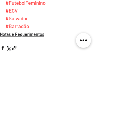
#FutebolFeminino
#ECV
#Salvador
#Barradão
Notas e Requerimentos
Posts recentes
Ver tudo