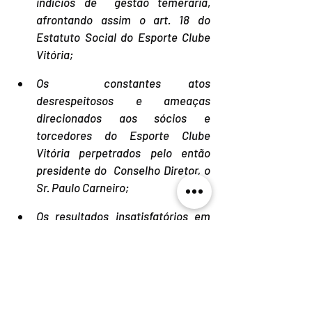
indícios de  gestão temerária
, 
afrontando assim o art. 18 do 
Estatuto Social do Esporte Clube 
Vitória;
Os  constantes atos 
desrespeitosos e ameaças 
direcionados aos sócios e  
torcedores do Esporte Clube 
Vitória perpetrados pelo então 
presidente do  Conselho Diretor, o 
Sr. Paulo Carneiro;
Os resultados insatisfatórios em 
todas as modalidades esportivas 
disputadas pelo Esporte Clube 
Vitória, ficando mais do que 
provada a incapacidade técnica 
de gerir o clube
.