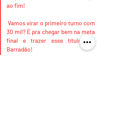
ao fim!
 Vamos virar o primeiro turno com 
30 mil? É pra chegar bem na meta 
final e trazer esse título pro 
Barradão!
Acesse: 
https://t.co/lfXvwLj8mA
pic.twitter.com/DI9dWtzBHn
 — Frente Vitória Popular 
(@ecvpopular) 
June 9, 2020
Para fazer parte da campanha, o 
torcedor deve 
acessar o site  
e  
escolher um valor para doação. A partir 
de R$ 15, o doador ganha como  brinde 