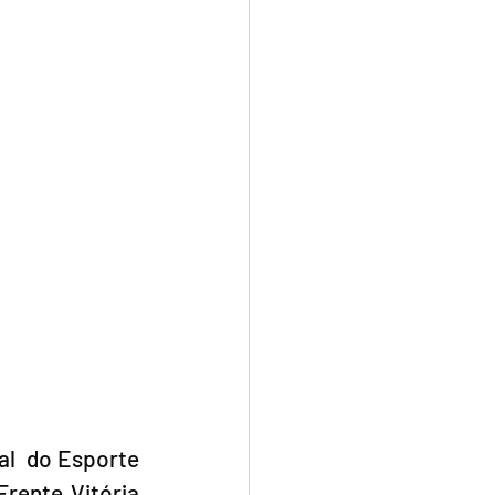
l  do Esporte 
rente Vitória 