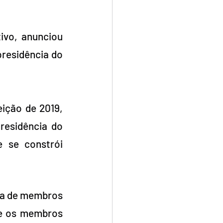
ivo, anunciou 
residência do 
ição de 2019, 
esidência do 
 se constrói 
ia de membros 
e os membros 