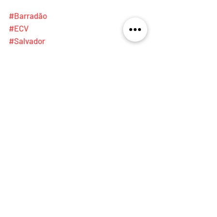
#Barradão
#ECV
#Salvador
#Pandemia
#Covid19Brasil
#copadonordeste
Notas e Requerimentos
Posts recentes
Ver tudo