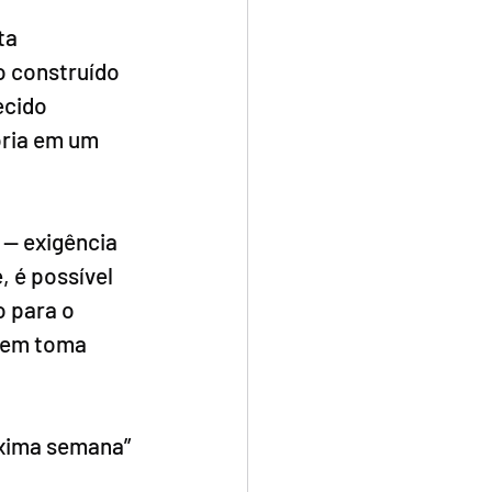
ta 
 construído 
cido 
ria em um 
- exigência 
, é possível 
 para o 
quem toma 
óxima semana” 