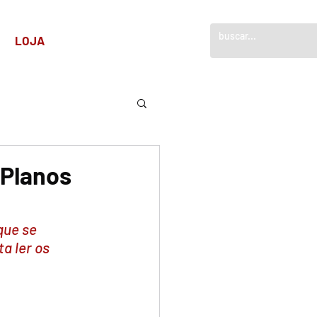
!
LOJA
 Planos
que se 
a ler os 