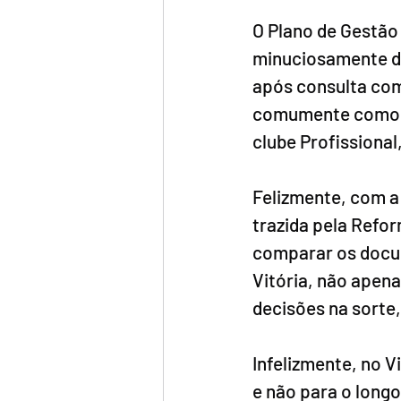
O Plano de Gestão 
minuciosamente de
após consulta com
comumente como “p
clube Profissional
Felizmente, com a
trazida pela Refor
comparar os docum
Vitória, não apena
decisões na sorte,
Infelizmente, no V
e não para o longo