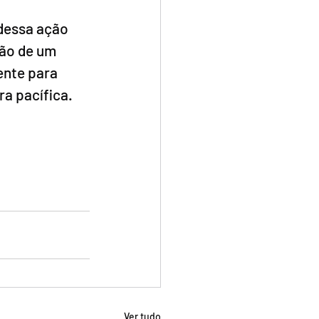
dessa ação 
ão de um 
nte para 
a pacífica.
Ver tudo