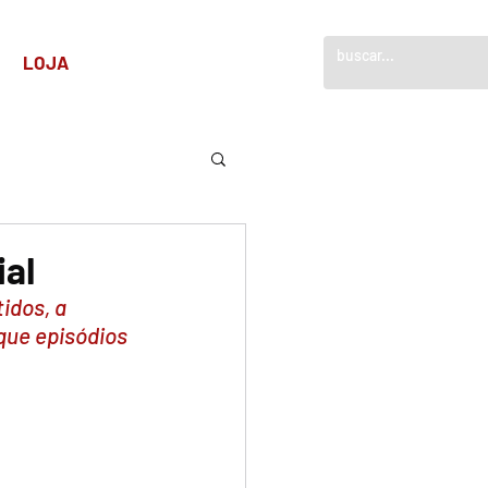
!
LOJA
ial
idos, a 
que episódios 