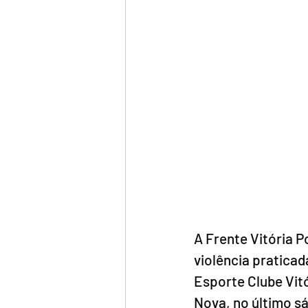
A Frente Vitória P
violência praticad
Esporte Clube Vit
Nova, no último s