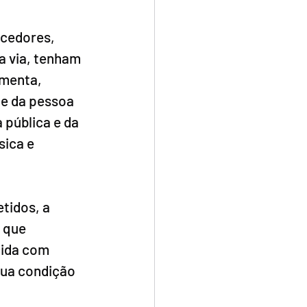
cedores, 
a via, tenham 
imenta, 
de da pessoa 
pública e da 
ica e 
tidos, a 
 que 
cida com 
sua condição 