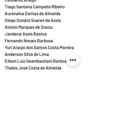
Tiago Santana Campello Ribeiro
Aurenalva Dantas de Almeida
Diego Donato Soares de Assis
Aloísio Marques de Souza
Jandaraí Assis Bastos
Fernando Novais Barbosa
Yuri Araújo dos Santos Costa Moreira
Anderson Silva de Lima
Edson Luiz Geambastiani Barbosa
Thales José Costa de Almeida
Jorge Duarte Santos
Icaro Donato Soares De Assis
Felipe Correia Martinez
Carlos Antônio Chilazi Gidi
Nairo Elo Gesteira de Cerqueira Lima
Andre Luiz Rodrigues De Oliveira
Lucas Nascimento Seara